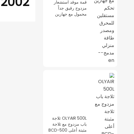
2002
قمة موقد استشعار
مزدوج رقيق جداً
محمول مع جهازين
تحكم مستقلين للمحرق
ومصدر طاقة منزلي
مدمج--en
OLYAIR 500L ثلاجة
باب مزدوج مع ثلاجة
مثبتة أعلى BCD-500