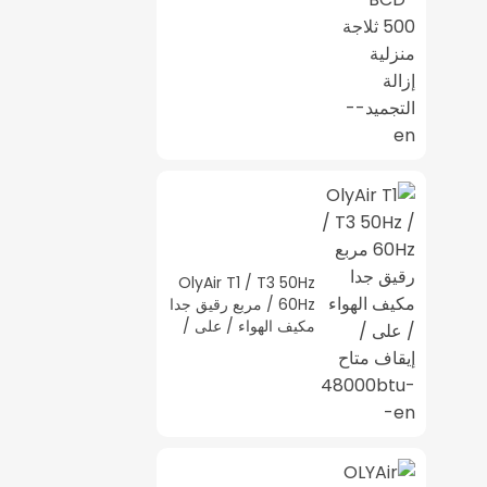
ثلاجة منزلية إزالة
التجميد--en
OlyAir T1 / T3 50Hz
/ 60Hz مربع رقيق جدا
مكيف الهواء / على /
إيقاف متاح
48000btu--en