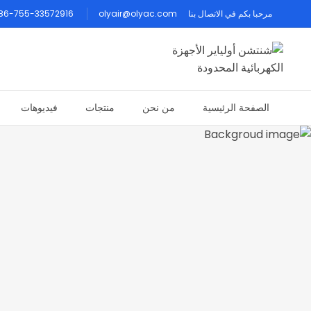
مرحبا بكم في الاتصال بنا
olyair@olyac.com
86-755-33572916
الصفحة الرئيسية
من نحن
منتجات
فيديوهات