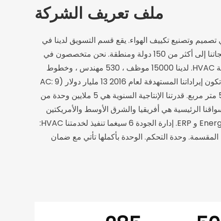
ملف تعريف الشركة
عمل في تصميم وتصنيع تكييف الهواء. يقع قسم التسويق لدينا في
كولون ، هونغ كونغ ، ويقع مصنعنا في لونغغانغ ، شنتشن. بعد عقود من التطوير ، تم بيع منتجاتنا إلى أكثر من 150 دولة ومنطقة. نحن متخصصون في
الجدار المثبتة ، النافذة المثبتة ، وقوف الأرض ، تكييف الهواء المحمول ، وغيرها من الهندسة HVAC. لدينا 15000 موظف ، 530 مهندس ، وخطوط
التجميع 30. وكانت إيراداتنا في عام 2012 5 مليارات دولار (AC: 2.5 مليار دولار)، وسوف تكون إيراداتنا المستهدفة لعام 2016 13 مليار دولار (AC: 9
مليارات دولار). تقع مصانعنا في شنتشن ونينغبو وفوشان وأنهوي ، وتغطي مساحة 50000 متر مربع. قدرتنا الإنتاجية السنوية هي 5 ملايين وحدة من
اجات). أسواقنا الرئيسية هي أفريقيا والشرق الأوسط والأمريكتين
وآسيا. حصلنا على شهادات تصنيف CE و UL و CB و IMETRO و NOM و SASO و Energy Star و ERP. إدارة الجودة 6 سيغما تنفيذ لخدمتنا HVAC:
المقسمة. وحدة التحكم. الوحدة بأكملها تأتي مع ضمان